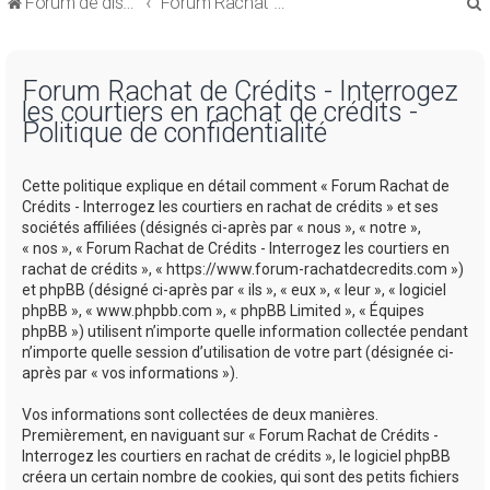
Forum de discussions sur le Regroupement de Crédits et le Rachat de Crédits
Forum Rachat de Crédits
Forum Rachat de Crédits - Interrogez
les courtiers en rachat de crédits -
Politique de confidentialité
r
Cette politique explique en détail comment « Forum Rachat de
Crédits - Interrogez les courtiers en rachat de crédits » et ses
sociétés affiliées (désignés ci-après par « nous », « notre »,
« nos », « Forum Rachat de Crédits - Interrogez les courtiers en
rachat de crédits », « https://www.forum-rachatdecredits.com »)
r
et phpBB (désigné ci-après par « ils », « eux », « leur », « logiciel
phpBB », « www.phpbb.com », « phpBB Limited », « Équipes
phpBB ») utilisent n’importe quelle information collectée pendant
n’importe quelle session d’utilisation de votre part (désignée ci-
après par « vos informations »).
Vos informations sont collectées de deux manières.
Premièrement, en naviguant sur « Forum Rachat de Crédits -
Interrogez les courtiers en rachat de crédits », le logiciel phpBB
créera un certain nombre de cookies, qui sont des petits fichiers