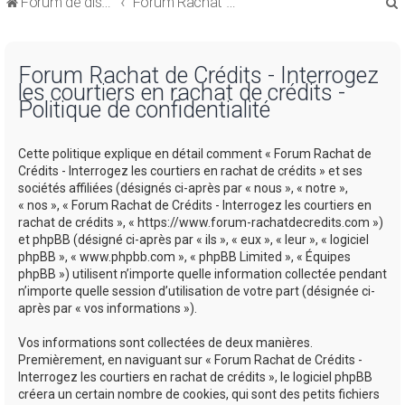
Forum de discussions sur le Regroupement de Crédits et le Rachat de Crédits
Forum Rachat de Crédits
Forum Rachat de Crédits - Interrogez
les courtiers en rachat de crédits -
Politique de confidentialité
r
Cette politique explique en détail comment « Forum Rachat de
Crédits - Interrogez les courtiers en rachat de crédits » et ses
sociétés affiliées (désignés ci-après par « nous », « notre »,
« nos », « Forum Rachat de Crédits - Interrogez les courtiers en
rachat de crédits », « https://www.forum-rachatdecredits.com »)
r
et phpBB (désigné ci-après par « ils », « eux », « leur », « logiciel
phpBB », « www.phpbb.com », « phpBB Limited », « Équipes
phpBB ») utilisent n’importe quelle information collectée pendant
n’importe quelle session d’utilisation de votre part (désignée ci-
après par « vos informations »).
Vos informations sont collectées de deux manières.
Premièrement, en naviguant sur « Forum Rachat de Crédits -
Interrogez les courtiers en rachat de crédits », le logiciel phpBB
créera un certain nombre de cookies, qui sont des petits fichiers