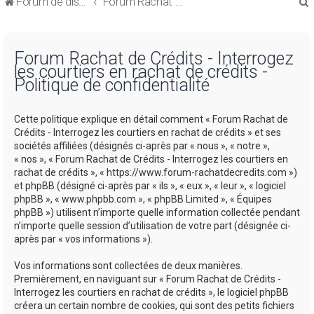
Forum de discussions sur le Regroupement de Crédits et le Rachat de Crédits
Forum Rachat de Crédits
Forum Rachat de Crédits - Interrogez
les courtiers en rachat de crédits -
Politique de confidentialité
r
Cette politique explique en détail comment « Forum Rachat de
Crédits - Interrogez les courtiers en rachat de crédits » et ses
sociétés affiliées (désignés ci-après par « nous », « notre »,
« nos », « Forum Rachat de Crédits - Interrogez les courtiers en
rachat de crédits », « https://www.forum-rachatdecredits.com »)
r
et phpBB (désigné ci-après par « ils », « eux », « leur », « logiciel
phpBB », « www.phpbb.com », « phpBB Limited », « Équipes
phpBB ») utilisent n’importe quelle information collectée pendant
n’importe quelle session d’utilisation de votre part (désignée ci-
après par « vos informations »).
Vos informations sont collectées de deux manières.
Premièrement, en naviguant sur « Forum Rachat de Crédits -
Interrogez les courtiers en rachat de crédits », le logiciel phpBB
créera un certain nombre de cookies, qui sont des petits fichiers