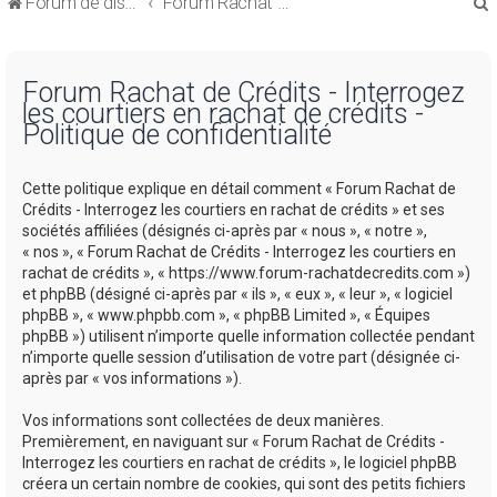
Forum de discussions sur le Regroupement de Crédits et le Rachat de Crédits
Forum Rachat de Crédits
Forum Rachat de Crédits - Interrogez
les courtiers en rachat de crédits -
Politique de confidentialité
r
Cette politique explique en détail comment « Forum Rachat de
Crédits - Interrogez les courtiers en rachat de crédits » et ses
sociétés affiliées (désignés ci-après par « nous », « notre »,
« nos », « Forum Rachat de Crédits - Interrogez les courtiers en
rachat de crédits », « https://www.forum-rachatdecredits.com »)
r
et phpBB (désigné ci-après par « ils », « eux », « leur », « logiciel
phpBB », « www.phpbb.com », « phpBB Limited », « Équipes
phpBB ») utilisent n’importe quelle information collectée pendant
n’importe quelle session d’utilisation de votre part (désignée ci-
après par « vos informations »).
Vos informations sont collectées de deux manières.
Premièrement, en naviguant sur « Forum Rachat de Crédits -
Interrogez les courtiers en rachat de crédits », le logiciel phpBB
créera un certain nombre de cookies, qui sont des petits fichiers