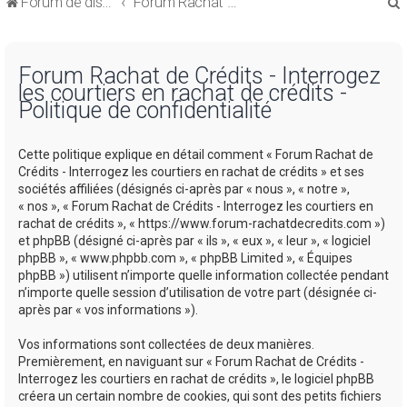
Forum de discussions sur le Regroupement de Crédits et le Rachat de Crédits
Forum Rachat de Crédits
Forum Rachat de Crédits - Interrogez
les courtiers en rachat de crédits -
Politique de confidentialité
r
Cette politique explique en détail comment « Forum Rachat de
Crédits - Interrogez les courtiers en rachat de crédits » et ses
sociétés affiliées (désignés ci-après par « nous », « notre »,
« nos », « Forum Rachat de Crédits - Interrogez les courtiers en
rachat de crédits », « https://www.forum-rachatdecredits.com »)
r
et phpBB (désigné ci-après par « ils », « eux », « leur », « logiciel
phpBB », « www.phpbb.com », « phpBB Limited », « Équipes
phpBB ») utilisent n’importe quelle information collectée pendant
n’importe quelle session d’utilisation de votre part (désignée ci-
après par « vos informations »).
Vos informations sont collectées de deux manières.
Premièrement, en naviguant sur « Forum Rachat de Crédits -
Interrogez les courtiers en rachat de crédits », le logiciel phpBB
créera un certain nombre de cookies, qui sont des petits fichiers