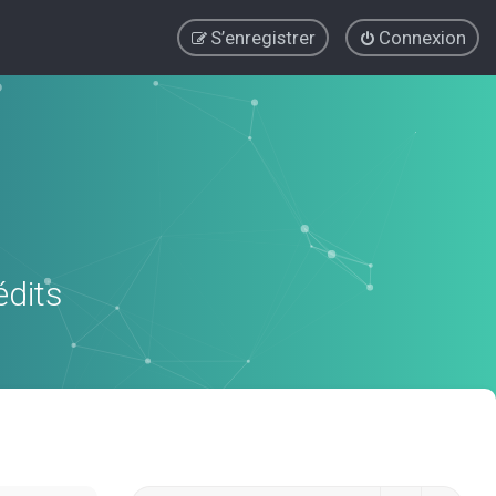
S’enregistrer
Connexion
édits