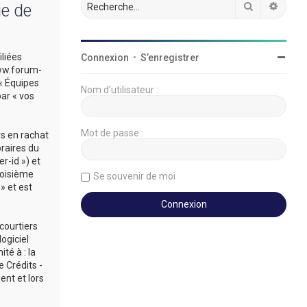
Rechercher
Reche
ue de
iliées
Connexion
•
S’enregistrer
/www.forum-
 « Équipes
Nom d’utilisateur :
par « vos
Mot de passe :
rs en rachat
oraires du
r-id ») et
roisième
Se souvenir de moi
» et est
courtiers
ogiciel
té à : la
 Crédits -
ent et lors