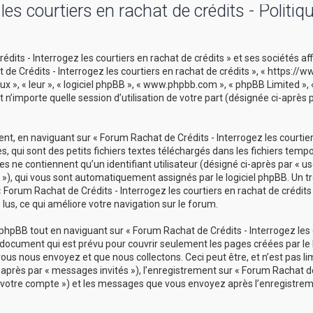
es courtiers en rachat de crédits - Politiq
its - Interrogez les courtiers en rachat de crédits » et ses sociétés aff
t de Crédits - Interrogez les courtiers en rachat de crédits », « https:/
ux », « leur », « logiciel phpBB », « www.phpbb.com », « phpBB Limited »,
 n’importe quelle session d’utilisation de votre part (désignée ci-après 
t, en naviguant sur « Forum Rachat de Crédits - Interrogez les courtie
s, qui sont des petits fichiers textes téléchargés dans les fichiers temp
s ne contiennent qu’un identifiant utilisateur (désigné ci-après par « use
id »), qui vous sont automatiquement assignés par le logiciel phpBB. Un t
 Forum Rachat de Crédits - Interrogez les courtiers en rachat de crédits 
 lus, ce qui améliore votre navigation sur le forum.
hpBB tout en naviguant sur « Forum Rachat de Crédits - Interrogez les 
u document qui est prévu pour couvrir seulement les pages créées par le l
s nous envoyez et que nous collectons. Ceci peut être, et n’est pas limi
i-après par « messages invités »), l’enregistrement sur « Forum Rachat de
r « votre compte ») et les messages que vous envoyez après l’enregistrem