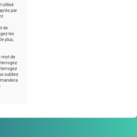
 utilisé
après par
nt
at de
ogez les
De plus,
e mot de
nterrogez
nterrogez
us oubliez
 demandera
s