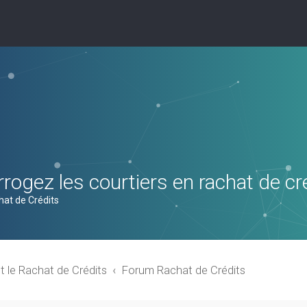
rogez les courtiers en rachat de cr
hat de Crédits
t le Rachat de Crédits
Forum Rachat de Crédits