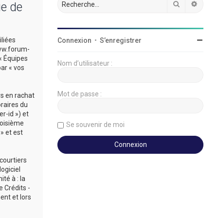
Rechercher
Reche
ue de
iliées
Connexion
•
S’enregistrer
/www.forum-
 « Équipes
Nom d’utilisateur :
par « vos
Mot de passe :
rs en rachat
oraires du
r-id ») et
roisième
Se souvenir de moi
» et est
courtiers
ogiciel
té à : la
 Crédits -
ent et lors