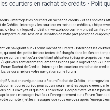
es courtiers en rachat de crédits - Politiq
its - Interrogez les courtiers en rachat de crédits » et ses sociétés aff
t de Crédits - Interrogez les courtiers en rachat de crédits », « https:/
ux », « leur », « logiciel phpBB », « www.phpbb.com », « phpBB Limited »,
 n’importe quelle session d’utilisation de votre part (désignée ci-après 
t, en naviguant sur « Forum Rachat de Crédits - Interrogez les courtie
s, qui sont des petits fichiers textes téléchargés dans les fichiers temp
s ne contiennent qu’un identifiant utilisateur (désigné ci-après par « use
id »), qui vous sont automatiquement assignés par le logiciel phpBB. Un t
 Forum Rachat de Crédits - Interrogez les courtiers en rachat de crédits 
 lus, ce qui améliore votre navigation sur le forum.
hpBB tout en naviguant sur « Forum Rachat de Crédits - Interrogez les 
u document qui est prévu pour couvrir seulement les pages créées par le l
s nous envoyez et que nous collectons. Ceci peut être, et n’est pas limi
i-après par « messages invités »), l’enregistrement sur « Forum Rachat de
r « votre compte ») et les messages que vous envoyez après l’enregistrem