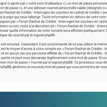
né ci-après par « votre nom d’utilisateur »), un mot de passe personnel
ot de passe »), et une adresse courriel personnelle valide (désignée ci-
um Rachat de Crédits - Interrogez les courtiers en rachat de crédits » so
ans le pays qui nous héberge. Toute information en-dehors de votre nom
 requise par « Forum Rachat de Crédits - Interrogez les courtiers en rach
atoire ou non, reste à la discrétion de « Forum Rachat de Crédits - Interr
 choisir quelle information de votre compte sera affichée publiquement. 
que de courriel par le logiciel phpBB.
l soit sécurisé. Cependant, il est recommandé de ne pas utiliser le mêm
se est le moyen d’accès à votre compte sur « Forum Rachat de Crédits - I
t et en aucun cas une personne affiliée de « Forum Rachat de Crédits - I
rce partie ne peut vous demander légitimement votre mot de passe. Si vo
lié mon mot de passe » fournie par le logiciel phpBB. Ce processus vous
ogiciel phpBB générera un nouveau mot de passe qui vous permettra de vou
'; ?>