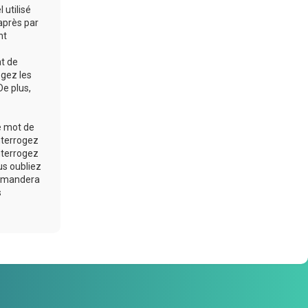
 utilisé
après par
nt
at de
ogez les
De plus,
e mot de
nterrogez
nterrogez
us oubliez
 demandera
s