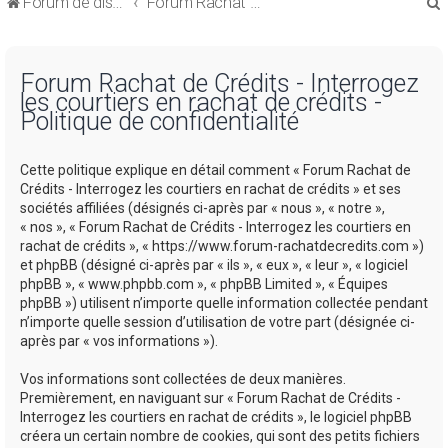
Forum de discussions sur le Regroupement de Crédits et le Rachat de Crédits
Forum Rachat de Crédits
Forum Rachat de Crédits - Interrogez
les courtiers en rachat de crédits -
Politique de confidentialité
r
Cette politique explique en détail comment « Forum Rachat de
Crédits - Interrogez les courtiers en rachat de crédits » et ses
sociétés affiliées (désignés ci-après par « nous », « notre »,
« nos », « Forum Rachat de Crédits - Interrogez les courtiers en
rachat de crédits », « https://www.forum-rachatdecredits.com »)
r
et phpBB (désigné ci-après par « ils », « eux », « leur », « logiciel
phpBB », « www.phpbb.com », « phpBB Limited », « Équipes
phpBB ») utilisent n’importe quelle information collectée pendant
n’importe quelle session d’utilisation de votre part (désignée ci-
après par « vos informations »).
Vos informations sont collectées de deux manières.
Premièrement, en naviguant sur « Forum Rachat de Crédits -
Interrogez les courtiers en rachat de crédits », le logiciel phpBB
créera un certain nombre de cookies, qui sont des petits fichiers