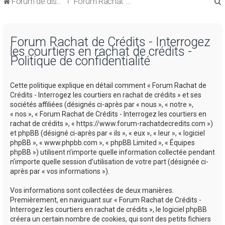
Forum de discussions sur le Regroupement de Crédits et le Rachat de Crédits
Forum Rachat de Crédits
Forum Rachat de Crédits - Interrogez
les courtiers en rachat de crédits -
Politique de confidentialité
r
Cette politique explique en détail comment « Forum Rachat de
Crédits - Interrogez les courtiers en rachat de crédits » et ses
sociétés affiliées (désignés ci-après par « nous », « notre »,
« nos », « Forum Rachat de Crédits - Interrogez les courtiers en
rachat de crédits », « https://www.forum-rachatdecredits.com »)
r
et phpBB (désigné ci-après par « ils », « eux », « leur », « logiciel
phpBB », « www.phpbb.com », « phpBB Limited », « Équipes
phpBB ») utilisent n’importe quelle information collectée pendant
n’importe quelle session d’utilisation de votre part (désignée ci-
après par « vos informations »).
Vos informations sont collectées de deux manières.
Premièrement, en naviguant sur « Forum Rachat de Crédits -
Interrogez les courtiers en rachat de crédits », le logiciel phpBB
créera un certain nombre de cookies, qui sont des petits fichiers