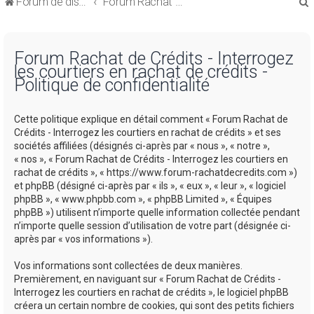
Forum de discussions sur le Regroupement de Crédits et le Rachat de Crédits
Forum Rachat de Crédits
Forum Rachat de Crédits - Interrogez
les courtiers en rachat de crédits -
Politique de confidentialité
r
Cette politique explique en détail comment « Forum Rachat de
Crédits - Interrogez les courtiers en rachat de crédits » et ses
sociétés affiliées (désignés ci-après par « nous », « notre »,
« nos », « Forum Rachat de Crédits - Interrogez les courtiers en
rachat de crédits », « https://www.forum-rachatdecredits.com »)
r
et phpBB (désigné ci-après par « ils », « eux », « leur », « logiciel
phpBB », « www.phpbb.com », « phpBB Limited », « Équipes
phpBB ») utilisent n’importe quelle information collectée pendant
n’importe quelle session d’utilisation de votre part (désignée ci-
après par « vos informations »).
Vos informations sont collectées de deux manières.
Premièrement, en naviguant sur « Forum Rachat de Crédits -
Interrogez les courtiers en rachat de crédits », le logiciel phpBB
créera un certain nombre de cookies, qui sont des petits fichiers