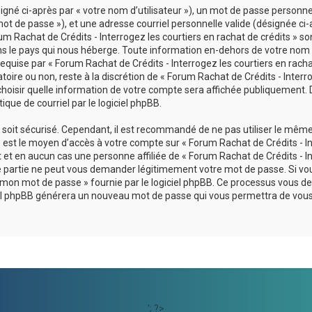
né ci-après par « votre nom d’utilisateur »), un mot de passe personnel
ot de passe »), et une adresse courriel personnelle valide (désignée ci-
um Rachat de Crédits - Interrogez les courtiers en rachat de crédits » so
ans le pays qui nous héberge. Toute information en-dehors de votre nom
 requise par « Forum Rachat de Crédits - Interrogez les courtiers en rach
atoire ou non, reste à la discrétion de « Forum Rachat de Crédits - Interr
 choisir quelle information de votre compte sera affichée publiquement. 
que de courriel par le logiciel phpBB.
l soit sécurisé. Cependant, il est recommandé de ne pas utiliser le mêm
se est le moyen d’accès à votre compte sur « Forum Rachat de Crédits - I
t et en aucun cas une personne affiliée de « Forum Rachat de Crédits - I
rce partie ne peut vous demander légitimement votre mot de passe. Si vo
lié mon mot de passe » fournie par le logiciel phpBB. Ce processus vous
ogiciel phpBB générera un nouveau mot de passe qui vous permettra de vou
'; ?>