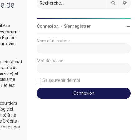
Rechercher
Reche
ue de
iliées
Connexion
•
S’enregistrer
/www.forum-
 « Équipes
Nom d’utilisateur :
par « vos
Mot de passe :
rs en rachat
oraires du
r-id ») et
roisième
Se souvenir de moi
» et est
courtiers
ogiciel
té à : la
 Crédits -
ent et lors