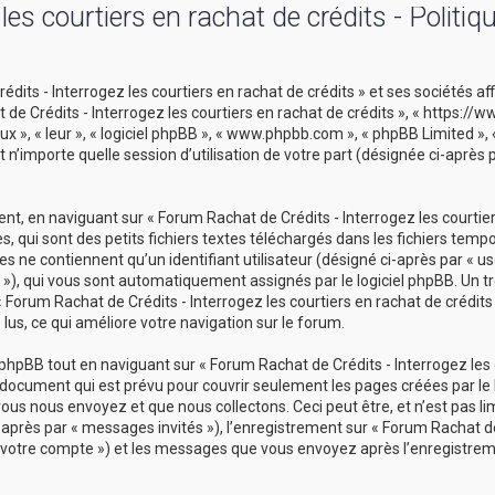
es courtiers en rachat de crédits - Politiq
its - Interrogez les courtiers en rachat de crédits » et ses sociétés aff
t de Crédits - Interrogez les courtiers en rachat de crédits », « https:/
ux », « leur », « logiciel phpBB », « www.phpbb.com », « phpBB Limited »,
 n’importe quelle session d’utilisation de votre part (désignée ci-après 
t, en naviguant sur « Forum Rachat de Crédits - Interrogez les courtie
s, qui sont des petits fichiers textes téléchargés dans les fichiers temp
s ne contiennent qu’un identifiant utilisateur (désigné ci-après par « use
id »), qui vous sont automatiquement assignés par le logiciel phpBB. Un t
 Forum Rachat de Crédits - Interrogez les courtiers en rachat de crédits 
 lus, ce qui améliore votre navigation sur le forum.
hpBB tout en naviguant sur « Forum Rachat de Crédits - Interrogez les 
u document qui est prévu pour couvrir seulement les pages créées par le l
s nous envoyez et que nous collectons. Ceci peut être, et n’est pas limi
i-après par « messages invités »), l’enregistrement sur « Forum Rachat de
r « votre compte ») et les messages que vous envoyez après l’enregistrem