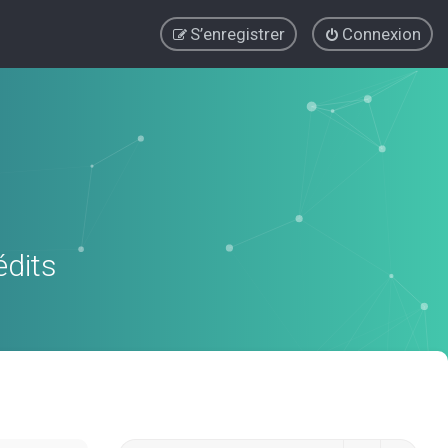
S’enregistrer
Connexion
édits