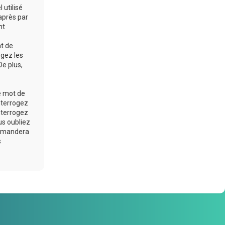
 utilisé
après par
nt
at de
ogez les
De plus,
e mot de
nterrogez
nterrogez
us oubliez
 demandera
s