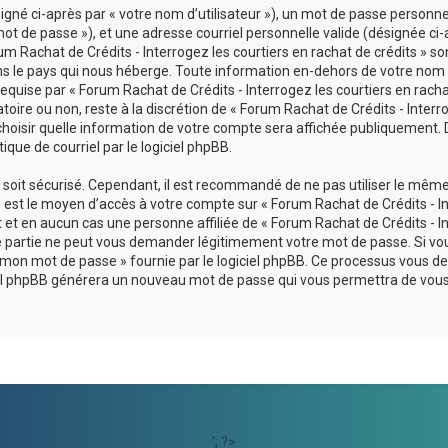
né ci-après par « votre nom d’utilisateur »), un mot de passe personnel
ot de passe »), et une adresse courriel personnelle valide (désignée ci-
um Rachat de Crédits - Interrogez les courtiers en rachat de crédits » so
ans le pays qui nous héberge. Toute information en-dehors de votre nom
 requise par « Forum Rachat de Crédits - Interrogez les courtiers en rach
atoire ou non, reste à la discrétion de « Forum Rachat de Crédits - Interr
 choisir quelle information de votre compte sera affichée publiquement. 
que de courriel par le logiciel phpBB.
l soit sécurisé. Cependant, il est recommandé de ne pas utiliser le mêm
se est le moyen d’accès à votre compte sur « Forum Rachat de Crédits - I
t et en aucun cas une personne affiliée de « Forum Rachat de Crédits - I
rce partie ne peut vous demander légitimement votre mot de passe. Si vo
lié mon mot de passe » fournie par le logiciel phpBB. Ce processus vous
ogiciel phpBB générera un nouveau mot de passe qui vous permettra de vou
'; ?>