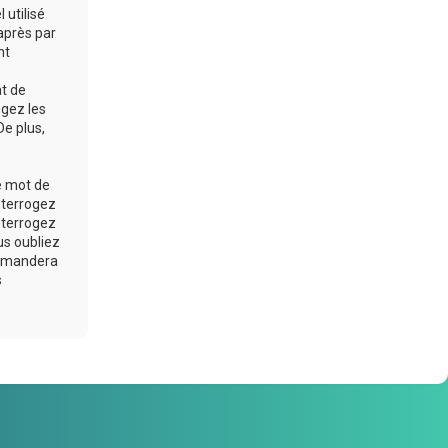
 utilisé
après par
nt
at de
ogez les
De plus,
e mot de
nterrogez
nterrogez
us oubliez
 demandera
s