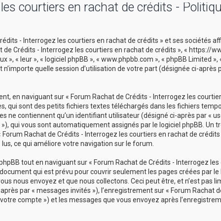
es courtiers en rachat de crédits - Politiq
its - Interrogez les courtiers en rachat de crédits » et ses sociétés aff
t de Crédits - Interrogez les courtiers en rachat de crédits », « https:/
ux », « leur », « logiciel phpBB », « www.phpbb.com », « phpBB Limited »,
 n’importe quelle session d’utilisation de votre part (désignée ci-après 
t, en naviguant sur « Forum Rachat de Crédits - Interrogez les courtie
s, qui sont des petits fichiers textes téléchargés dans les fichiers temp
s ne contiennent qu’un identifiant utilisateur (désigné ci-après par « use
id »), qui vous sont automatiquement assignés par le logiciel phpBB. Un t
 Forum Rachat de Crédits - Interrogez les courtiers en rachat de crédits 
 lus, ce qui améliore votre navigation sur le forum.
hpBB tout en naviguant sur « Forum Rachat de Crédits - Interrogez les 
u document qui est prévu pour couvrir seulement les pages créées par le l
s nous envoyez et que nous collectons. Ceci peut être, et n’est pas limi
i-après par « messages invités »), l’enregistrement sur « Forum Rachat de
r « votre compte ») et les messages que vous envoyez après l’enregistrem