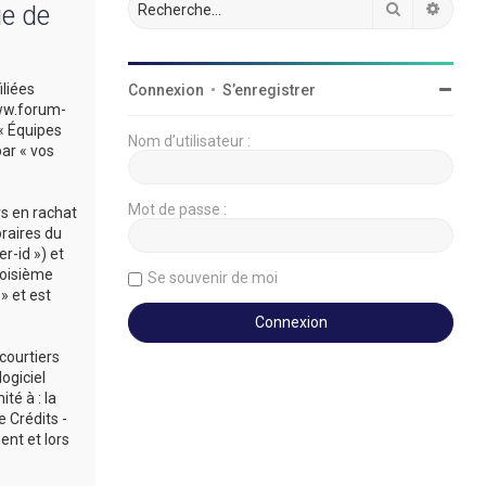
Rechercher
Reche
ue de
iliées
Connexion
•
S’enregistrer
/www.forum-
 « Équipes
Nom d’utilisateur :
par « vos
Mot de passe :
rs en rachat
oraires du
r-id ») et
roisième
Se souvenir de moi
» et est
courtiers
ogiciel
té à : la
 Crédits -
ent et lors