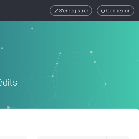
S’enregistrer
Connexion
édits