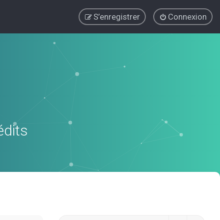
S’enregistrer
Connexion
édits