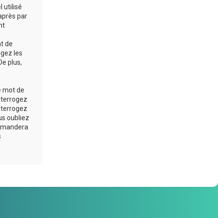
 utilisé
après par
nt
at de
ogez les
De plus,
e mot de
nterrogez
nterrogez
us oubliez
 demandera
s