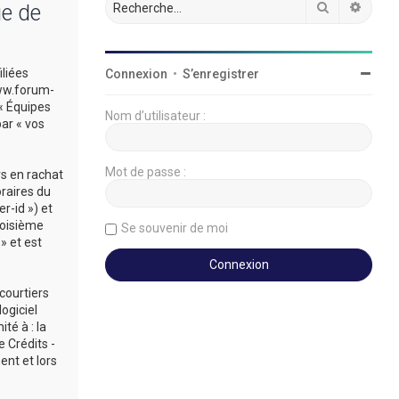
Rechercher
Reche
ue de
iliées
Connexion
•
S’enregistrer
/www.forum-
 « Équipes
Nom d’utilisateur :
par « vos
Mot de passe :
rs en rachat
oraires du
r-id ») et
roisième
Se souvenir de moi
» et est
courtiers
ogiciel
té à : la
 Crédits -
ent et lors