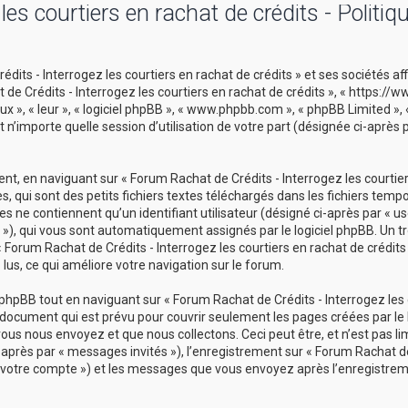
es courtiers en rachat de crédits - Politiq
its - Interrogez les courtiers en rachat de crédits » et ses sociétés aff
t de Crédits - Interrogez les courtiers en rachat de crédits », « https:/
ux », « leur », « logiciel phpBB », « www.phpbb.com », « phpBB Limited »,
 n’importe quelle session d’utilisation de votre part (désignée ci-après 
t, en naviguant sur « Forum Rachat de Crédits - Interrogez les courtie
s, qui sont des petits fichiers textes téléchargés dans les fichiers temp
s ne contiennent qu’un identifiant utilisateur (désigné ci-après par « use
id »), qui vous sont automatiquement assignés par le logiciel phpBB. Un t
 Forum Rachat de Crédits - Interrogez les courtiers en rachat de crédits 
 lus, ce qui améliore votre navigation sur le forum.
hpBB tout en naviguant sur « Forum Rachat de Crédits - Interrogez les 
u document qui est prévu pour couvrir seulement les pages créées par le l
s nous envoyez et que nous collectons. Ceci peut être, et n’est pas limi
i-après par « messages invités »), l’enregistrement sur « Forum Rachat de
r « votre compte ») et les messages que vous envoyez après l’enregistrem