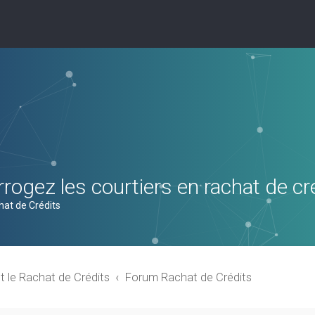
rogez les courtiers en rachat de cr
hat de Crédits
t le Rachat de Crédits
Forum Rachat de Crédits