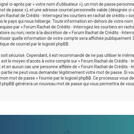
né ci-après par « votre nom d’utilisateur »), un mot de passe personnel
ot de passe »), et une adresse courriel personnelle valide (désignée ci-
um Rachat de Crédits - Interrogez les courtiers en rachat de crédits » so
ans le pays qui nous héberge. Toute information en-dehors de votre nom
 requise par « Forum Rachat de Crédits - Interrogez les courtiers en rach
atoire ou non, reste à la discrétion de « Forum Rachat de Crédits - Interr
 choisir quelle information de votre compte sera affichée publiquement. 
que de courriel par le logiciel phpBB.
l soit sécurisé. Cependant, il est recommandé de ne pas utiliser le mêm
se est le moyen d’accès à votre compte sur « Forum Rachat de Crédits - I
t et en aucun cas une personne affiliée de « Forum Rachat de Crédits - I
rce partie ne peut vous demander légitimement votre mot de passe. Si vo
lié mon mot de passe » fournie par le logiciel phpBB. Ce processus vous
ogiciel phpBB générera un nouveau mot de passe qui vous permettra de vou
'; ?>