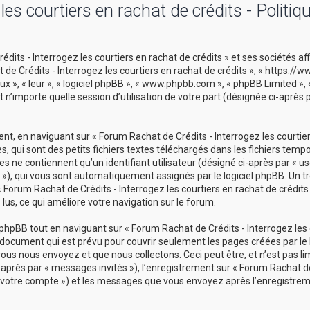
es courtiers en rachat de crédits - Politiq
its - Interrogez les courtiers en rachat de crédits » et ses sociétés aff
t de Crédits - Interrogez les courtiers en rachat de crédits », « https:/
ux », « leur », « logiciel phpBB », « www.phpbb.com », « phpBB Limited »,
 n’importe quelle session d’utilisation de votre part (désignée ci-après 
t, en naviguant sur « Forum Rachat de Crédits - Interrogez les courtie
s, qui sont des petits fichiers textes téléchargés dans les fichiers temp
s ne contiennent qu’un identifiant utilisateur (désigné ci-après par « use
id »), qui vous sont automatiquement assignés par le logiciel phpBB. Un t
 Forum Rachat de Crédits - Interrogez les courtiers en rachat de crédits 
 lus, ce qui améliore votre navigation sur le forum.
hpBB tout en naviguant sur « Forum Rachat de Crédits - Interrogez les 
u document qui est prévu pour couvrir seulement les pages créées par le l
s nous envoyez et que nous collectons. Ceci peut être, et n’est pas limi
i-après par « messages invités »), l’enregistrement sur « Forum Rachat de
r « votre compte ») et les messages que vous envoyez après l’enregistrem