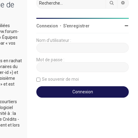
Rechercher
Reche
ue de
iliées
Connexion
•
S’enregistrer
/www.forum-
 « Équipes
Nom d’utilisateur :
par « vos
Mot de passe :
rs en rachat
oraires du
r-id ») et
roisième
Se souvenir de moi
» et est
courtiers
ogiciel
té à : la
 Crédits -
ent et lors