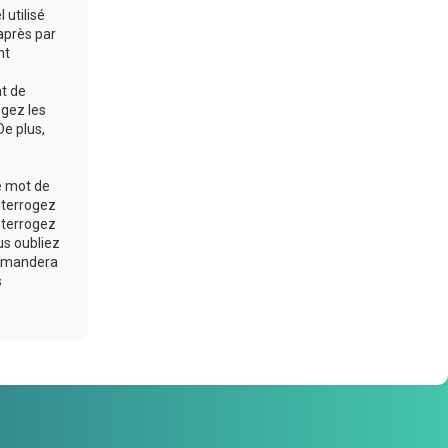
 utilisé
après par
nt
at de
ogez les
De plus,
e mot de
nterrogez
nterrogez
us oubliez
 demandera
s