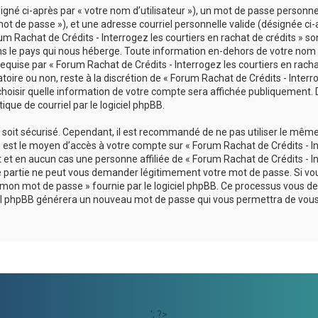
né ci-après par « votre nom d’utilisateur »), un mot de passe personnel
ot de passe »), et une adresse courriel personnelle valide (désignée ci-
um Rachat de Crédits - Interrogez les courtiers en rachat de crédits » so
ans le pays qui nous héberge. Toute information en-dehors de votre nom
 requise par « Forum Rachat de Crédits - Interrogez les courtiers en rach
atoire ou non, reste à la discrétion de « Forum Rachat de Crédits - Interr
 choisir quelle information de votre compte sera affichée publiquement. 
que de courriel par le logiciel phpBB.
l soit sécurisé. Cependant, il est recommandé de ne pas utiliser le mêm
se est le moyen d’accès à votre compte sur « Forum Rachat de Crédits - I
t et en aucun cas une personne affiliée de « Forum Rachat de Crédits - I
rce partie ne peut vous demander légitimement votre mot de passe. Si vo
lié mon mot de passe » fournie par le logiciel phpBB. Ce processus vous
ogiciel phpBB générera un nouveau mot de passe qui vous permettra de vou
'; ?>