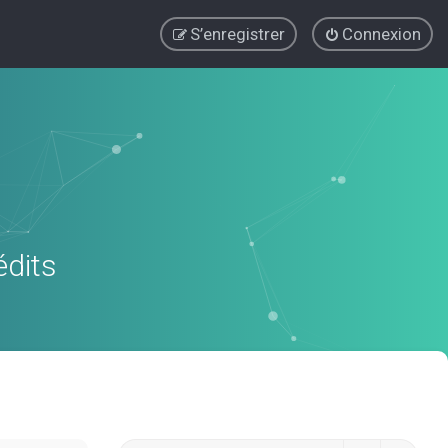
S’enregistrer
Connexion
édits