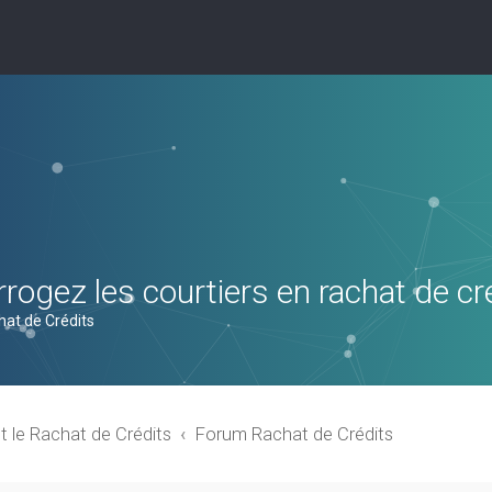
rogez les courtiers en rachat de cr
hat de Crédits
t le Rachat de Crédits
Forum Rachat de Crédits