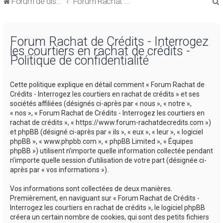
Forum de discussions sur le Regroupement de Crédits et le Rachat de Crédits
Forum Rachat de Crédits
Forum Rachat de Crédits - Interrogez
les courtiers en rachat de crédits -
Politique de confidentialité
r
Cette politique explique en détail comment « Forum Rachat de
Crédits - Interrogez les courtiers en rachat de crédits » et ses
sociétés affiliées (désignés ci-après par « nous », « notre »,
« nos », « Forum Rachat de Crédits - Interrogez les courtiers en
rachat de crédits », « https://www.forum-rachatdecredits.com »)
r
et phpBB (désigné ci-après par « ils », « eux », « leur », « logiciel
phpBB », « www.phpbb.com », « phpBB Limited », « Équipes
phpBB ») utilisent n’importe quelle information collectée pendant
n’importe quelle session d’utilisation de votre part (désignée ci-
après par « vos informations »).
Vos informations sont collectées de deux manières.
Premièrement, en naviguant sur « Forum Rachat de Crédits -
Interrogez les courtiers en rachat de crédits », le logiciel phpBB
créera un certain nombre de cookies, qui sont des petits fichiers