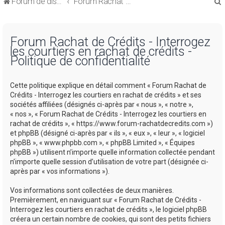
Forum de discussions sur le Regroupement de Crédits et le Rachat de Crédits
Forum Rachat de Crédits
Forum Rachat de Crédits - Interrogez
les courtiers en rachat de crédits -
Politique de confidentialité
r
Cette politique explique en détail comment « Forum Rachat de
Crédits - Interrogez les courtiers en rachat de crédits » et ses
sociétés affiliées (désignés ci-après par « nous », « notre »,
« nos », « Forum Rachat de Crédits - Interrogez les courtiers en
rachat de crédits », « https://www.forum-rachatdecredits.com »)
r
et phpBB (désigné ci-après par « ils », « eux », « leur », « logiciel
phpBB », « www.phpbb.com », « phpBB Limited », « Équipes
phpBB ») utilisent n’importe quelle information collectée pendant
n’importe quelle session d’utilisation de votre part (désignée ci-
après par « vos informations »).
Vos informations sont collectées de deux manières.
Premièrement, en naviguant sur « Forum Rachat de Crédits -
Interrogez les courtiers en rachat de crédits », le logiciel phpBB
créera un certain nombre de cookies, qui sont des petits fichiers