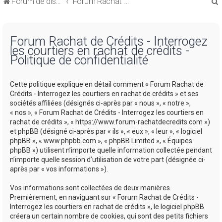
Forum de discussions sur le Regroupement de Crédits et le Rachat de Crédits
Forum Rachat de Crédits
Forum Rachat de Crédits - Interrogez
les courtiers en rachat de crédits -
Politique de confidentialité
r
Cette politique explique en détail comment « Forum Rachat de
Crédits - Interrogez les courtiers en rachat de crédits » et ses
sociétés affiliées (désignés ci-après par « nous », « notre »,
« nos », « Forum Rachat de Crédits - Interrogez les courtiers en
rachat de crédits », « https://www.forum-rachatdecredits.com »)
r
et phpBB (désigné ci-après par « ils », « eux », « leur », « logiciel
phpBB », « www.phpbb.com », « phpBB Limited », « Équipes
phpBB ») utilisent n’importe quelle information collectée pendant
n’importe quelle session d’utilisation de votre part (désignée ci-
après par « vos informations »).
Vos informations sont collectées de deux manières.
Premièrement, en naviguant sur « Forum Rachat de Crédits -
Interrogez les courtiers en rachat de crédits », le logiciel phpBB
créera un certain nombre de cookies, qui sont des petits fichiers