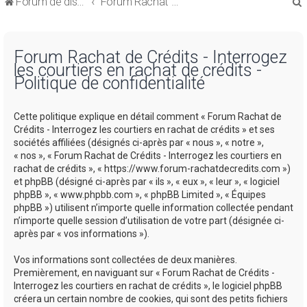
Forum de discussions sur le Regroupement de Crédits et le Rachat de Crédits
Forum Rachat de Crédits
Forum Rachat de Crédits - Interrogez
les courtiers en rachat de crédits -
Politique de confidentialité
r
Cette politique explique en détail comment « Forum Rachat de
Crédits - Interrogez les courtiers en rachat de crédits » et ses
sociétés affiliées (désignés ci-après par « nous », « notre »,
« nos », « Forum Rachat de Crédits - Interrogez les courtiers en
rachat de crédits », « https://www.forum-rachatdecredits.com »)
r
et phpBB (désigné ci-après par « ils », « eux », « leur », « logiciel
phpBB », « www.phpbb.com », « phpBB Limited », « Équipes
phpBB ») utilisent n’importe quelle information collectée pendant
n’importe quelle session d’utilisation de votre part (désignée ci-
après par « vos informations »).
Vos informations sont collectées de deux manières.
Premièrement, en naviguant sur « Forum Rachat de Crédits -
Interrogez les courtiers en rachat de crédits », le logiciel phpBB
créera un certain nombre de cookies, qui sont des petits fichiers