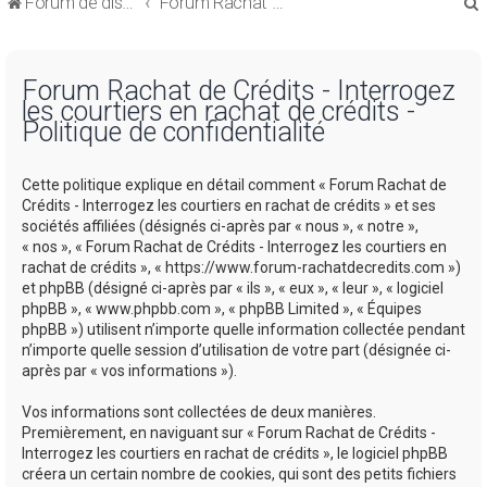
Forum de discussions sur le Regroupement de Crédits et le Rachat de Crédits
Forum Rachat de Crédits
Forum Rachat de Crédits - Interrogez
les courtiers en rachat de crédits -
Politique de confidentialité
r
Cette politique explique en détail comment « Forum Rachat de
Crédits - Interrogez les courtiers en rachat de crédits » et ses
sociétés affiliées (désignés ci-après par « nous », « notre »,
« nos », « Forum Rachat de Crédits - Interrogez les courtiers en
rachat de crédits », « https://www.forum-rachatdecredits.com »)
r
et phpBB (désigné ci-après par « ils », « eux », « leur », « logiciel
phpBB », « www.phpbb.com », « phpBB Limited », « Équipes
phpBB ») utilisent n’importe quelle information collectée pendant
n’importe quelle session d’utilisation de votre part (désignée ci-
après par « vos informations »).
Vos informations sont collectées de deux manières.
Premièrement, en naviguant sur « Forum Rachat de Crédits -
Interrogez les courtiers en rachat de crédits », le logiciel phpBB
créera un certain nombre de cookies, qui sont des petits fichiers