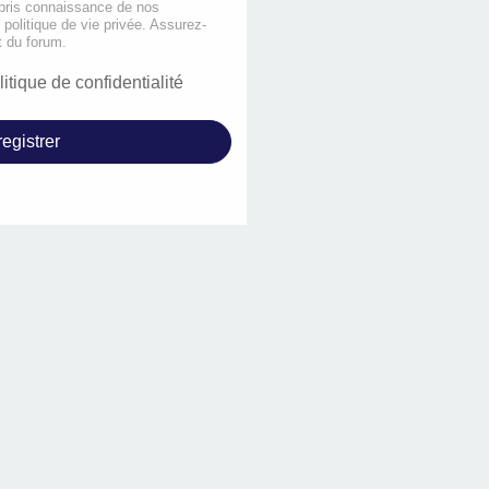
 pris connaissance de nos
e politique de vie privée. Assurez-
t du forum.
litique de confidentialité
egistrer