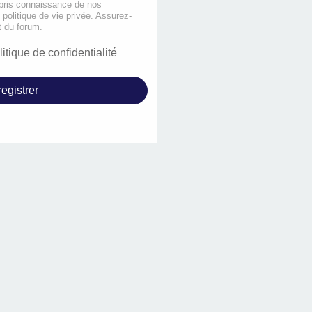
 pris connaissance de nos
e politique de vie privée. Assurez-
t du forum.
litique de confidentialité
egistrer