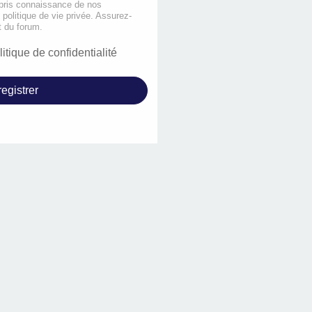
 pris connaissance de nos
e politique de vie privée. Assurez-
t du forum.
litique de confidentialité
egistrer