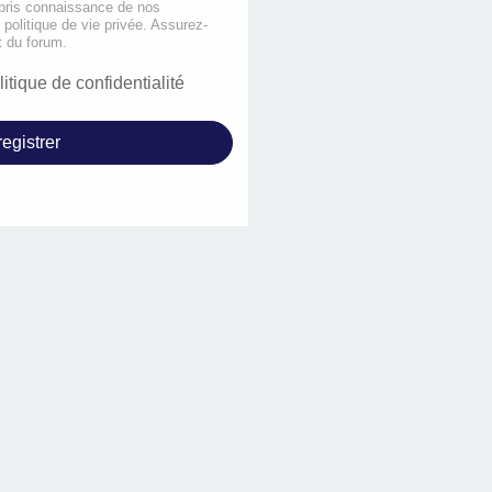
 pris connaissance de nos
e politique de vie privée. Assurez-
t du forum.
litique de confidentialité
egistrer