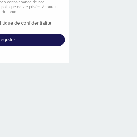
 pris connaissance de nos
e politique de vie privée. Assurez-
t du forum.
litique de confidentialité
egistrer