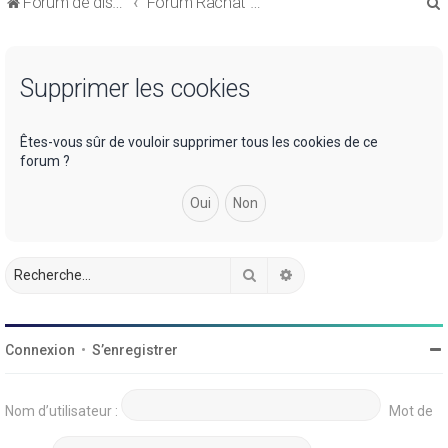
Forum de discussions sur le Regroupement de Crédits et le Rachat de Crédits
Forum Rachat de Crédits
Supprimer les cookies
r
Êtes-vous sûr de vouloir supprimer tous les cookies de ce
forum ?
r
Rechercher
Recherche avancée
Connexion
•
S’enregistrer
Nom d’utilisateur :
Mot de