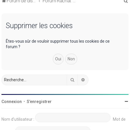
Forum de discussions sur le Regroupement de Crédits et le Rachat de Crédits
Forum Rachat de Crédits
Supprimer les cookies
r
Êtes-vous sûr de vouloir supprimer tous les cookies de ce
forum ?
r
Rechercher
Recherche avancée
Connexion
•
S’enregistrer
Nom d’utilisateur :
Mot de