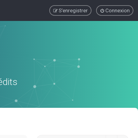
S’enregistrer
Connexion
édits