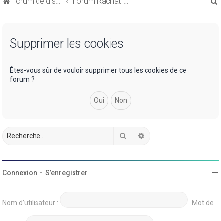
Forum de discussions sur le Regroupement de Crédits et le Rachat de Crédits
Forum Rachat de Crédits
Supprimer les cookies
r
Êtes-vous sûr de vouloir supprimer tous les cookies de ce
forum ?
r
Rechercher
Recherche avancée
Connexion
•
S’enregistrer
Nom d’utilisateur :
Mot de