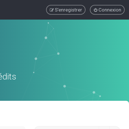
S’enregistrer
Connexion
édits