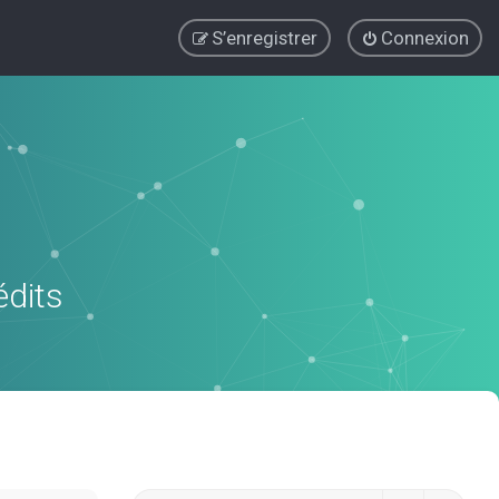
S’enregistrer
Connexion
édits