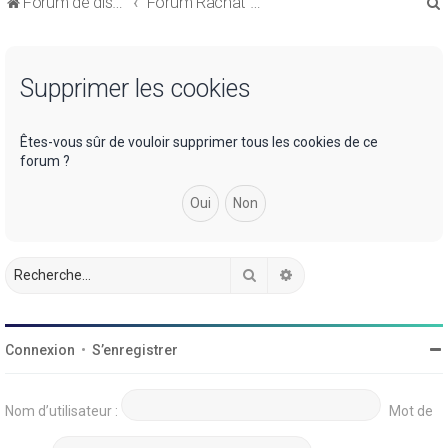
Forum de discussions sur le Regroupement de Crédits et le Rachat de Crédits
Forum Rachat de Crédits
Supprimer les cookies
r
Êtes-vous sûr de vouloir supprimer tous les cookies de ce
forum ?
r
Rechercher
Recherche avancée
Connexion
•
S’enregistrer
Nom d’utilisateur :
Mot de