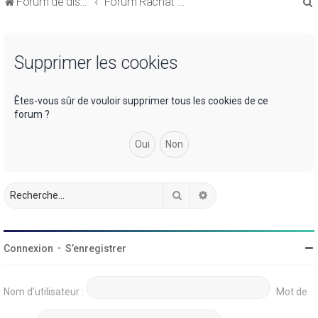
Forum de discussions sur le Regroupement de Crédits et le Rachat de Crédits
Forum Rachat de Crédits
Supprimer les cookies
r
Êtes-vous sûr de vouloir supprimer tous les cookies de ce
forum ?
r
Rechercher
Recherche avancée
Connexion
•
S’enregistrer
Nom d’utilisateur :
Mot de