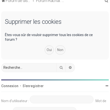
Forum de discussions sur le Regroupement de Crédits et le Rachat de Crédits
Forum Rachat de Crédits
Supprimer les cookies
r
Êtes-vous sûr de vouloir supprimer tous les cookies de ce
forum ?
r
Rechercher
Recherche avancée
Connexion
•
S’enregistrer
Nom d’utilisateur :
Mot de