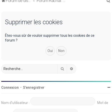
Forum de discussions sur le Regroupement de Crédits et le Rachat de Crédits
Forum Rachat de Crédits
Supprimer les cookies
r
Êtes-vous sûr de vouloir supprimer tous les cookies de ce
forum ?
r
Rechercher
Recherche avancée
Connexion
•
S’enregistrer
Nom d’utilisateur :
Mot de