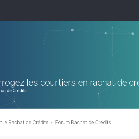
rogez les courtiers en rachat de cr
hat de Crédits
t le Rachat de Crédits
Forum Rachat de Crédits