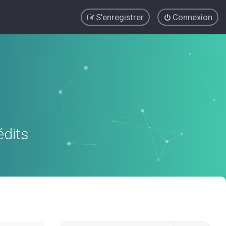
S’enregistrer
Connexion
édits