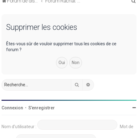
Forum de discussions sur le Regroupement de Crédits et le Rachat de Crédits
Forum Rachat de Crédits
Supprimer les cookies
r
Êtes-vous sûr de vouloir supprimer tous les cookies de ce
forum ?
r
Rechercher
Recherche avancée
Connexion
•
S’enregistrer
Nom d’utilisateur :
Mot de