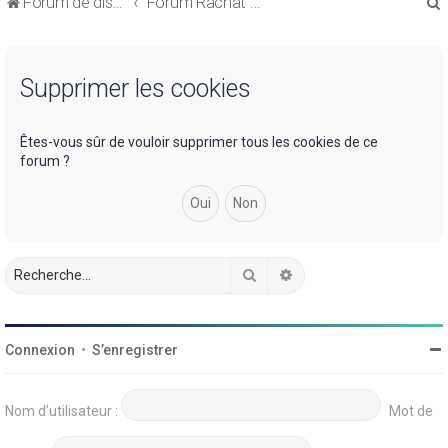
Forum de discussions sur le Regroupement de Crédits et le Rachat de Crédits
Forum Rachat de Crédits
Supprimer les cookies
r
Êtes-vous sûr de vouloir supprimer tous les cookies de ce
forum ?
r
Rechercher
Recherche avancée
Connexion
•
S’enregistrer
Nom d’utilisateur :
Mot de