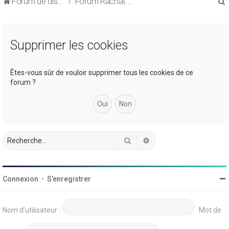
Forum de discussions sur le Regroupement de Crédits et le Rachat de Crédits
Forum Rachat de Crédits
Supprimer les cookies
r
Êtes-vous sûr de vouloir supprimer tous les cookies de ce
forum ?
r
Rechercher
Recherche avancée
Connexion
•
S’enregistrer
Nom d’utilisateur :
Mot de