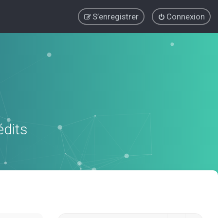
S’enregistrer
Connexion
édits