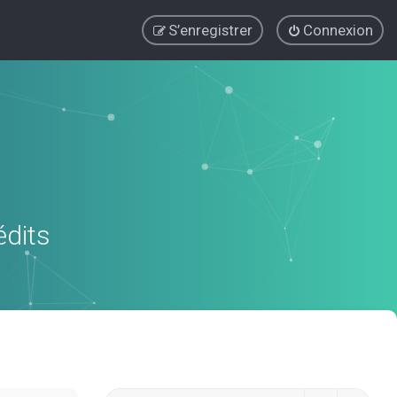
S’enregistrer
Connexion
édits