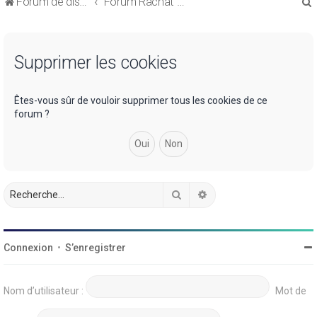
Forum de discussions sur le Regroupement de Crédits et le Rachat de Crédits
Forum Rachat de Crédits
Supprimer les cookies
r
Êtes-vous sûr de vouloir supprimer tous les cookies de ce
forum ?
r
Rechercher
Recherche avancée
Connexion
•
S’enregistrer
Nom d’utilisateur :
Mot de