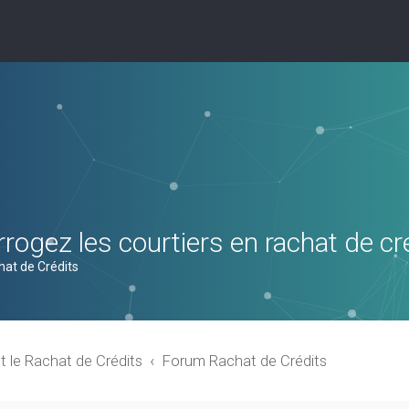
rogez les courtiers en rachat de cr
hat de Crédits
t le Rachat de Crédits
Forum Rachat de Crédits