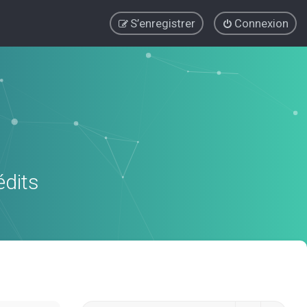
S’enregistrer
Connexion
édits