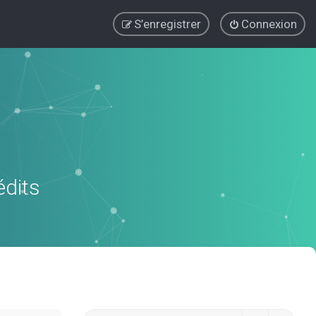
S’enregistrer
Connexion
édits