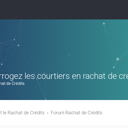
rogez les courtiers en rachat de cr
hat de Crédits
t le Rachat de Crédits
Forum Rachat de Crédits