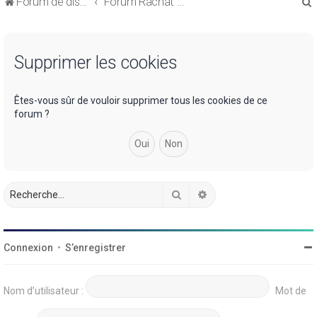
Forum de discussions sur le Regroupement de Crédits et le Rachat de Crédits
Forum Rachat de Crédits
Supprimer les cookies
r
Êtes-vous sûr de vouloir supprimer tous les cookies de ce
forum ?
r
Rechercher
Recherche avancée
Connexion
•
S’enregistrer
Nom d’utilisateur :
Mot de