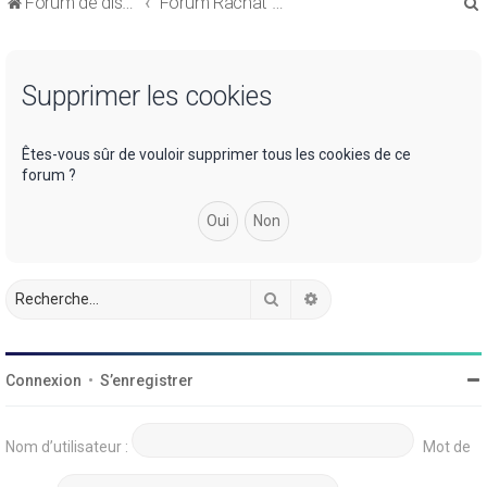
Forum de discussions sur le Regroupement de Crédits et le Rachat de Crédits
Forum Rachat de Crédits
Supprimer les cookies
r
Êtes-vous sûr de vouloir supprimer tous les cookies de ce
forum ?
r
Rechercher
Recherche avancée
Connexion
•
S’enregistrer
Nom d’utilisateur :
Mot de