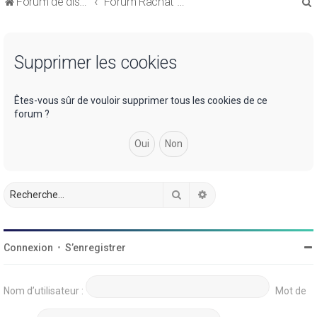
Forum de discussions sur le Regroupement de Crédits et le Rachat de Crédits
Forum Rachat de Crédits
Supprimer les cookies
r
Êtes-vous sûr de vouloir supprimer tous les cookies de ce
forum ?
r
Rechercher
Recherche avancée
Connexion
•
S’enregistrer
Nom d’utilisateur :
Mot de