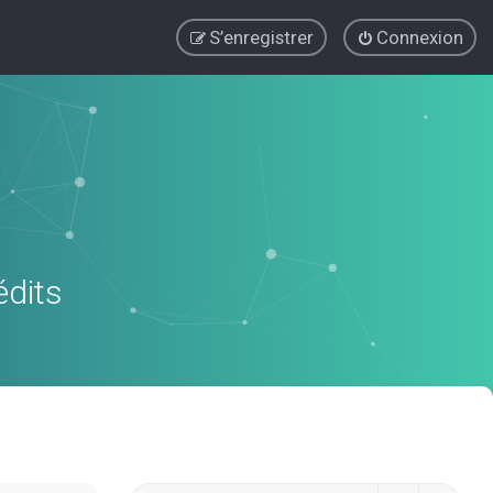
S’enregistrer
Connexion
édits