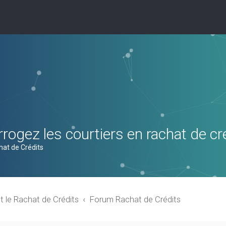
rogez les courtiers en rachat de cr
hat de Crédits
t le Rachat de Crédits
Forum Rachat de Crédits