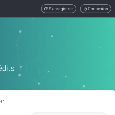
S’enregistrer
Connexion
édits
er