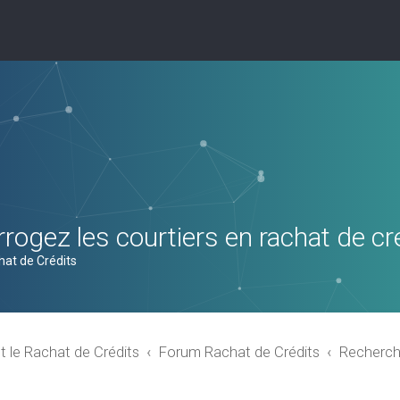
rogez les courtiers en rachat de cr
hat de Crédits
t le Rachat de Crédits
Forum Rachat de Crédits
Recherch