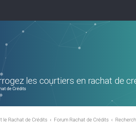
rogez les courtiers en rachat de cr
hat de Crédits
t le Rachat de Crédits
Forum Rachat de Crédits
Recherch