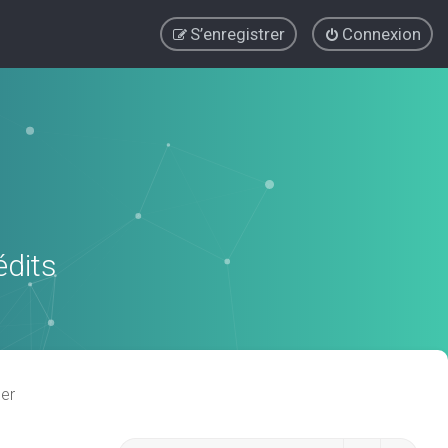
S’enregistrer
Connexion
édits
er