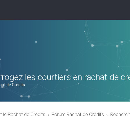
rogez les courtiers en rachat de cr
hat de Crédits
t le Rachat de Crédits
Forum Rachat de Crédits
Recherch